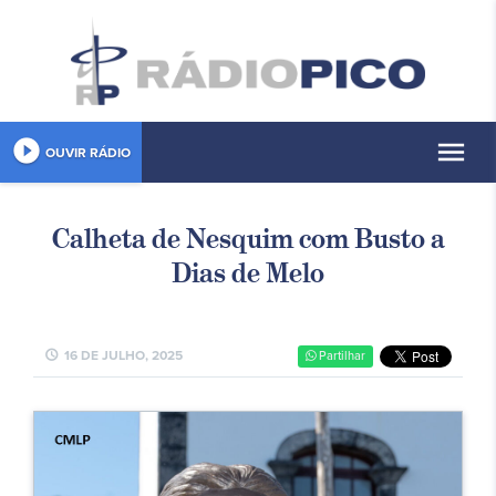
play_circle_filled
menu
OUVIR RÁDIO
Calheta de Nesquim com Busto a
Dias de Melo
schedule
16 DE JULHO, 2025
Partilhar