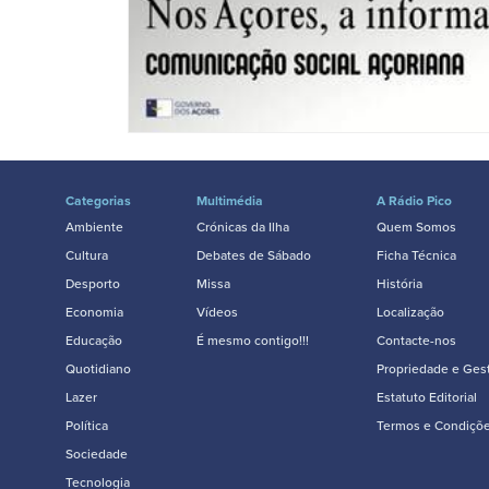
Categorias
Multimédia
A Rádio Pico
Ambiente
Crónicas da Ilha
Quem Somos
Cultura
Debates de Sábado
Ficha Técnica
Desporto
Missa
História
Economia
Vídeos
Localização
Educação
É mesmo contigo!!!
Contacte-nos
Quotidiano
Propriedade e Ges
Lazer
Estatuto Editorial
Política
Termos e Condiçõ
Sociedade
Tecnologia