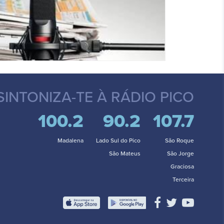
SINTONIZA-TE
À RÁDIO PICO
100.2
90.2
107.7
Madalena
Lado Sul do Pico
São Roque
São Mateus
São Jorge
Graciosa
Terceira