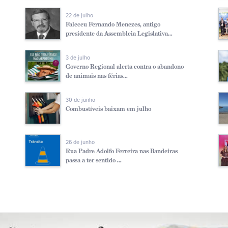
22 de julho
Faleceu Fernando Menezes, antigo
presidente da Assembleia Legislativa...
3 de julho
Governo Regional alerta contra o abandono
de animais nas férias...
30 de junho
Combustíveis baixam em julho
26 de junho
Rua Padre Adolfo Ferreira nas Bandeiras
passa a ter sentido ...