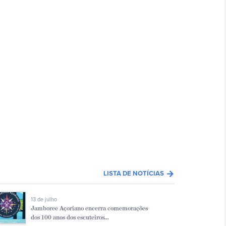
arrow_forward
LISTA DE NOTÍCIAS
13 de julho
Jamboree Açoriano encerra comemorações
dos 100 anos dos escuteiros...