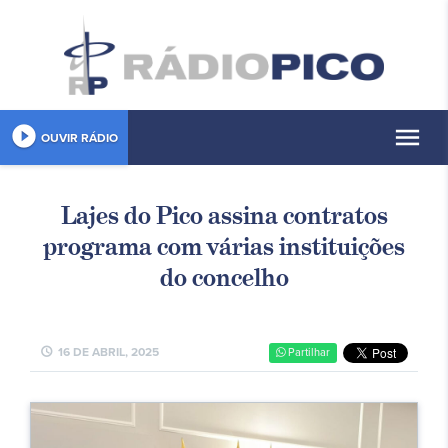
play_circle_filled
menu
OUVIR RÁDIO
Lajes do Pico assina contratos
programa com várias instituições
do concelho
schedule
16 DE ABRIL, 2025
Partilhar