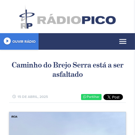
play_circle_filled
menu
OUVIR RÁDIO
Caminho do Brejo Serra está a ser
asfaltado
schedule
15 DE ABRIL, 2025
Partilhar