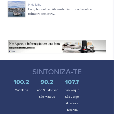
14 de julho
Complemento ao Abono de Família referente ao
primeiro semestre...
SINTONIZA-TE
100.2
90.2
107.7
Madalena
Lado Sul do Pico
São Roque
São Mateus
São Jorge
Graciosa
Terceira