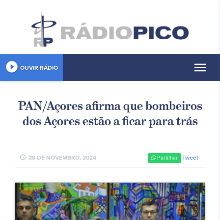
play_circle_filled
menu
OUVIR RÁDIO
PAN/Açores afirma que bombeiros
dos Açores estão a ficar para trás
schedule
28 DE NOVEMBRO, 2024
Tweet
Partilhar