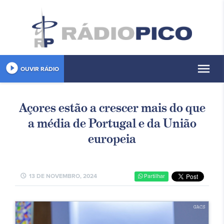
play_circle_filled
menu
OUVIR RÁDIO
Açores estão a crescer mais do que
a média de Portugal e da União
europeia
schedule
13 DE NOVEMBRO, 2024
Partilhar