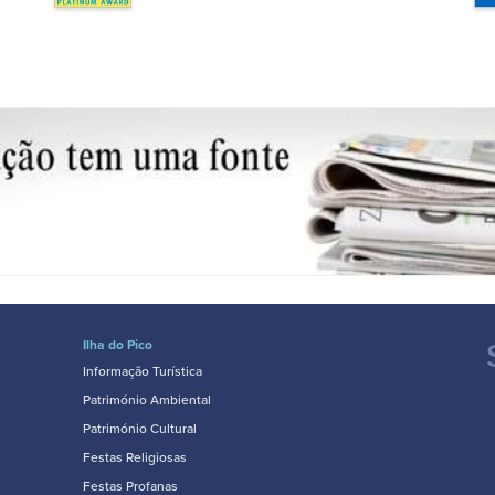
Ilha do Pico
Informação Turística
Património Ambiental
Património Cultural
Festas Religiosas
Festas Profanas