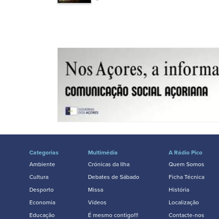
Categorias
Multimédia
A Rádio Pico
Ambiente
Crónicas da Ilha
Quem Somos
Cultura
Debates de Sábado
Ficha Técnica
Desporto
Missa
História
Economia
Vídeos
Localização
Educação
É mesmo contigo!!!
Contacte-nos