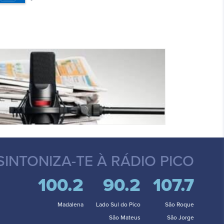
SINTONIZA-TE
À RÁDIO PICO
100.2
90.2
107.7
Madalena
Lado Sul do Pico
São Roque
São Mateus
São Jorge