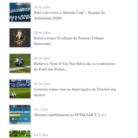
29 de julho
Está a decorrer a Atlantis Cup® - Regata da
Autonomia 2026
28 de julho
Kubico vence II edição do Torneio Urbano
Quaresma
24 de julho
Kubico e Nem O Var Nos Salva são os vendedores
do Fut5 das Festas...
24 de julho
Governo reúne com as Associações de Futebol dos
Açores
Há 2 dias
Abertas candidaturas ao ESTAGIAR T, L e +
Há 5 dias