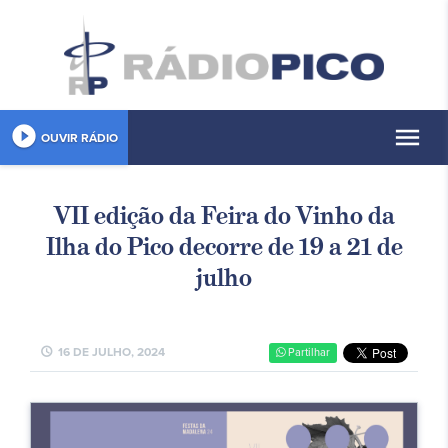
play_circle_filled
menu
OUVIR RÁDIO
VII edição da Feira do Vinho da
Ilha do Pico decorre de 19 a 21 de
julho
schedule
16 DE JULHO, 2024
Partilhar