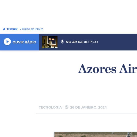
A TOCAR
- Turno da Noite
play_circle_filled
mic
NO AR
RÁDIO PICO
OUVIR RÁDIO
Azores Air
schedule
TECNOLOGIA |
26 DE JANEIRO, 2024