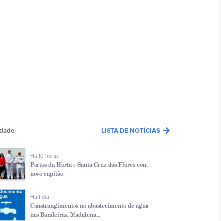
arrow_forward
edade
LISTA DE NOTÍCIAS
Há 10 horas
Portos da Horta e Santa Cruz das Flores com
novo capitão
Há 1 dia
Constrangimentos no abastecimento de água
nas Bandeiras, Madalena...