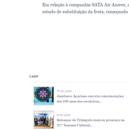
Em relação à companhia SATA Air Azores, a 
estudo de substituição da frota, começando 
Lazer
13 de julho
Jamboree Açoriano encerra comemorações
dos 100 anos dos escuteiros...
6 de julho
Quiosque do Triângulo marcou presença na
37.ª Semana Cultural...