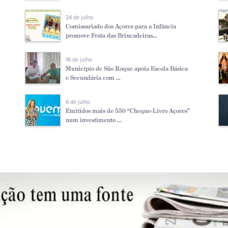
24 de julho
Comissariado dos Açores para a Infância
promove Festa das Brincadeiras...
16 de julho
Município de São Roque apoia Escola Básica
e Secundária com ...
6 de julho
Emitidos mais de 550 “Cheque-Livro Açores”
num investimento ...