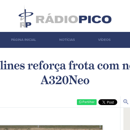
PÁGINA INICIAL
NOTÍCIAS
VÍDEOS
lines reforça frota com 
A320Neo
zoom_in
Partilhar