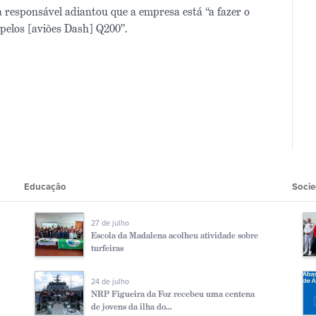
responsável adiantou que a empresa está “a fazer o
pelos [aviões Dash] Q200”.
Educação
Soci
27 de julho
Escola da Madalena acolheu atividade sobre
turfeiras
24 de julho
NRP Figueira da Foz recebeu uma centena
de jovens da ilha do...