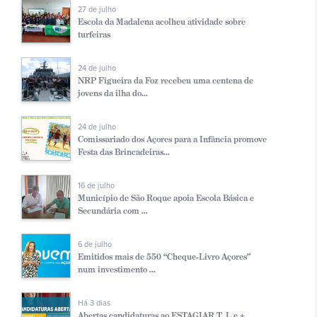
27 de julho
Escola da Madalena acolheu atividade sobre
turfeiras
24 de julho
NRP Figueira da Foz recebeu uma centena de
jovens da ilha do...
24 de julho
Comissariado dos Açores para a Infância promove
Festa das Brincadeiras...
16 de julho
Município de São Roque apoia Escola Básica e
Secundária com ...
6 de julho
Emitidos mais de 550 “Cheque-Livro Açores”
num investimento ...
Há 3 dias
Abertas candidaturas ao ESTAGIAR T, L e +