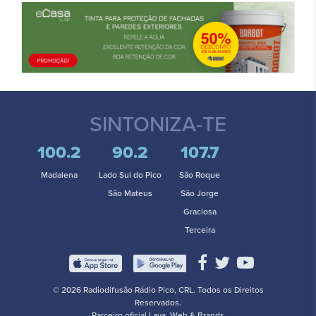
SINTONIZA-TE
100.2
90.2
107.7
Madalena
Lado Sul do Pico
São Roque
São Mateus
São Jorge
Graciosa
Terceira
© 2026 Radiodifusão Rádio Pico, CRL. Todos os Direitos
Reservados.
Parceiro oficial
Lava. Web & Brands