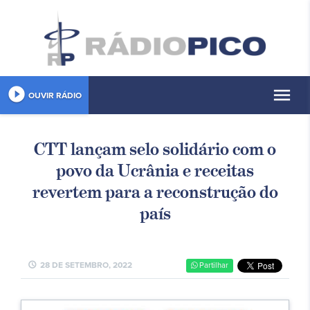
play_circle_filled
menu
OUVIR RÁDIO
CTT lançam selo solidário com o
povo da Ucrânia e receitas
revertem para a reconstrução do
país
schedule
28 DE SETEMBRO, 2022
Partilhar