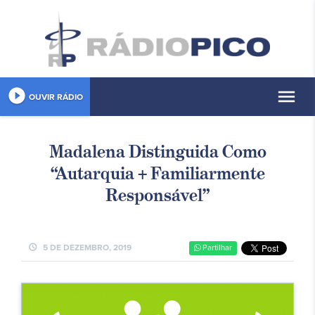
play_circle_filled
menu
OUVIR RÁDIO
Madalena Distinguida Como
“Autarquia + Familiarmente
Responsável”
schedule
5 DE DEZEMBRO, 2019
Partilhar