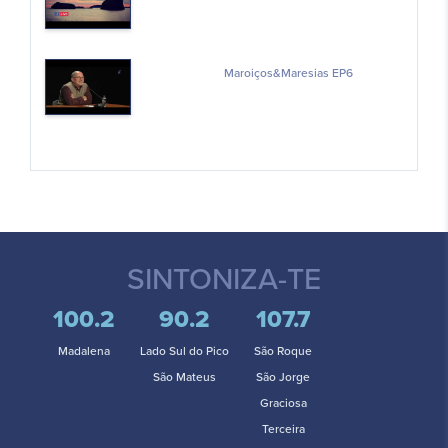
Maroiços&Maresias EP6
SINTONIZA-TE
100.2
90.2
107.7
Madalena
Lado Sul do Pico
São Roque
São Mateus
São Jorge
Graciosa
Terceira