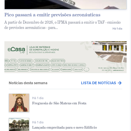
Pico passará a emitir previsões aeronáuticas
A partir de Dezembro de 2026, o IPMA passará a emitir o TAF - emissão
de previsões aeronáuticas - para...
Há 1 dia
arrow_forward
Notícias desta semana
LISTA DE NOTÍCIAS
Há 1 dia
Freguesia de São Mateus em Festa
Há 1 dia
Lançada empreitada para o novo Edifício