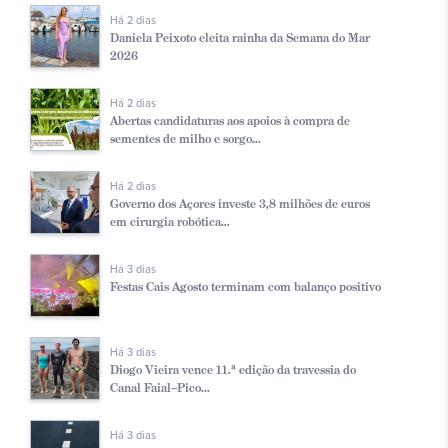
Há 2 dias
Daniela Peixoto eleita rainha da Semana do Mar
2026
Há 2 dias
Abertas candidaturas aos apoios à compra de
sementes de milho e sorgo...
Há 2 dias
Governo dos Açores investe 3,8 milhões de euros
em cirurgia robótica...
Há 3 dias
Festas Cais Agosto terminam com balanço positivo
Há 3 dias
Diogo Vieira vence 11.ª edição da travessia do
Canal Faial–Pico...
Há 3 dias