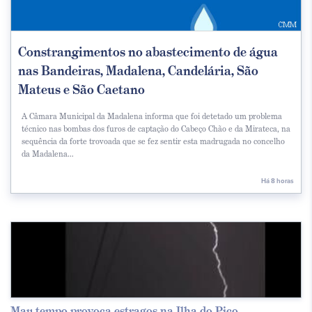
Constrangimentos no abastecimento de água
nas Bandeiras, Madalena, Candelária, São
Mateus e São Caetano
A Câmara Municipal da Madalena informa que foi detetado um problema
técnico nas bombas dos furos de captação do Cabeço Chão e da Mirateca, na
sequência da forte trovoada que se fez sentir esta madrugada no concelho
da Madalena...
Há 8 horas
Mau tempo provoca estragos na Ilha do Pico