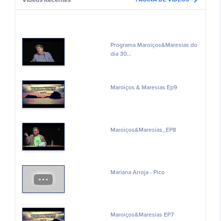
Programa Maroiços&Maresias do
dia 30...
Maroiços & Maresias Ep9
Maroiços&Maresias_EP8
Mariana Arroja - Pico
Maroiços&Maresias EP7