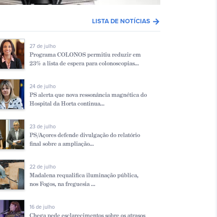
arrow_forward
LISTA DE NOTÍCIAS
27 de julho
Programa COLONOS permitiu reduzir em
23% a lista de espera para colonoscopias...
24 de julho
PS alerta que nova ressonância magnética do
Hospital da Horta continua...
23 de julho
PS/Açores defende divulgação do relatório
final sobre a ampliação...
22 de julho
Madalena requalifica iluminação pública,
nos Fogos, na freguesia ...
16 de julho
Chega pede esclarecimentos sobre os atrasos