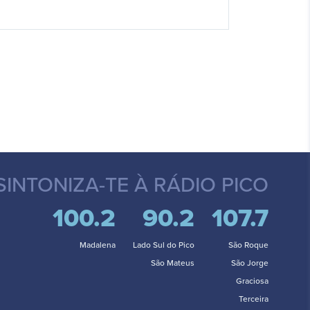
SINTONIZA-TE
À RÁDIO PICO
100.2
90.2
107.7
Madalena
Lado Sul do Pico
São Roque
São Mateus
São Jorge
Graciosa
Terceira