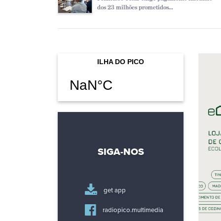
dos 23 milhões prometidos...
SIGA-NOS
get app
radiopico.multimedia