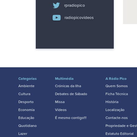
rpradiopico
radiopicovideos
Categorias
Multimédia
A Rádio Pico
Ambiente
Crónicas da Ilha
Quem Somos
Cultura
Debates de Sábado
Ficha Técnica
Desporto
Missa
História
Economia
Vídeos
Localização
Educação
É mesmo contigo!!!
Contacte-nos
Quotidiano
Propriedade e Ges
Lazer
Estatuto Editorial