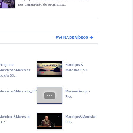
nos pagamento do programa...
arrow_forward
PÁGINA DE VÍDEOS
Programa
Maroiços &
Maroiços&Maresias
Maresias Ep9
do dia 30...
Maroiços&Maresias_EP8
Mariana Arroja -
Pico
Maroiços&Maresias
Maroiços&Maresias
EP7
EP6