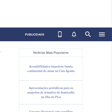
search
menu
phone_iphone
notifications_none
PUBLICIDADE
A
Notícias Mais Populares
Acessibilidades impedem banda
continental de atuar no Cais Agosto
Apresentações periódicas para os
suspeitos de tentativa de homicídio
na ilha do Pico
Governo Regional cede pavilhão