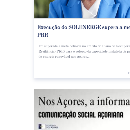
Execução do SOLENERGE supera a me
PRR
Foi superada a meta definida no âmbito do Plano de Recuper
Resiliência (PRR) para o reforço da capacidade instalada de 
de energia renovável nos Açores...
H