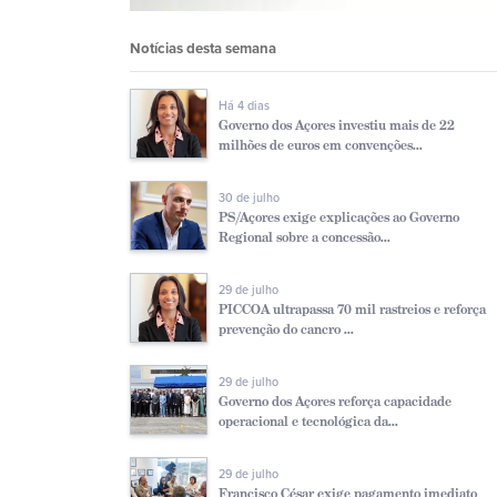
Notícias desta semana
Há 4 dias
Governo dos Açores investiu mais de 22
milhões de euros em convenções...
30 de julho
PS/Açores exige explicações ao Governo
Regional sobre a concessão...
29 de julho
PICCOA ultrapassa 70 mil rastreios e reforça
prevenção do cancro ...
29 de julho
Governo dos Açores reforça capacidade
operacional e tecnológica da...
29 de julho
Francisco César exige pagamento imediato