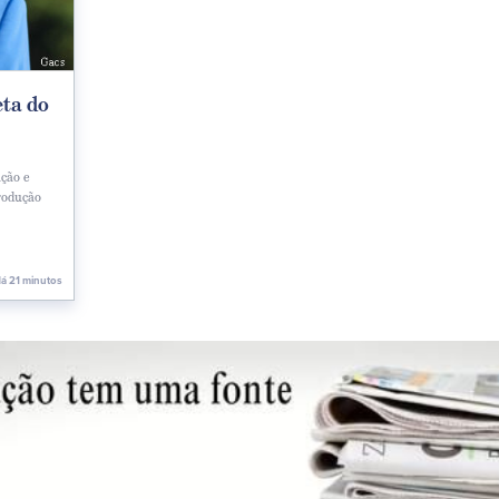
ta do
ação e
produção
á 21 minutos