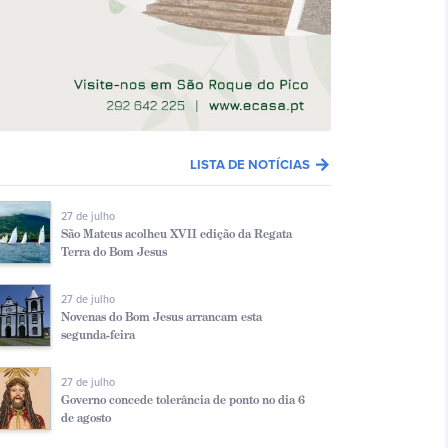
arrow_forward
LISTA DE NOTÍCIAS
27 de julho
São Mateus acolheu XVII edição da Regata
Terra do Bom Jesus
27 de julho
Novenas do Bom Jesus arrancam esta
segunda-feira
27 de julho
Governo concede tolerância de ponto no dia 6
de agosto