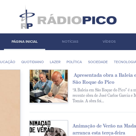
PÁGINA INICIAL
NOTÍCIAS
VÍDEOS
DUCAÇÃO
QUOTIDIANO
LAZER
POLÍ­TICA
SOCIEDADE
TECNOLOGI
Apresentada obra a Baleia 
São Roque do Pico
“A Baleia em São Roque do Pico” é a 
recente obra de José Carlos Garcia e
Tomás. A obra foi...
Animação de Verão na Mada
arranca esta terça-feira