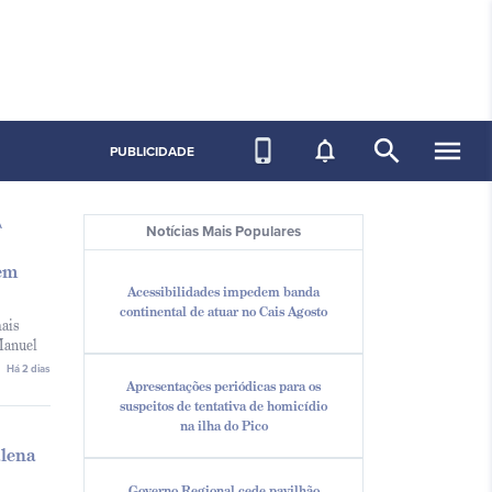
search
menu
phone_iphone
notifications_none
PUBLICIDADE
A
Notícias Mais Populares
em
Acessibilidades impedem banda
continental de atuar no Cais Agosto
mais
 Manuel
Há 2 dias
Apresentações periódicas para os
suspeitos de tentativa de homicídio
na ilha do Pico
lena
Governo Regional cede pavilhão