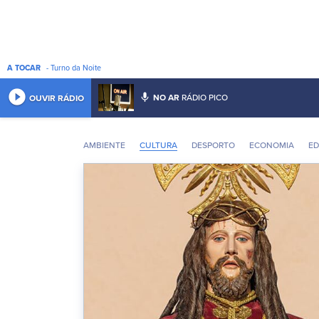
A TOCAR
- Turno da Noite
play_circle_filled
mic
NO AR
RÁDIO PICO
OUVIR RÁDIO
AMBIENTE
CULTURA
DESPORTO
ECONOMIA
E