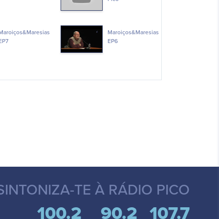
Maroiços&Maresias
Maroiços&Maresias
EP7
EP6
SINTONIZA-TE
À RÁDIO PICO
100.2
90.2
107.7