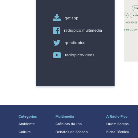
get app
radiopico.multimedia
rpradiopico
radiopicovideos
Categorias
Multimédia
A Rádio Pico
Ambiente
Crónicas da Ilha
Quem Somos
Cultura
Debates de Sábado
Ficha Técnica