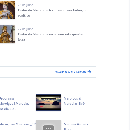
23 de julho
Festas da Madalena terminam com balanço
positivo
22 de julho
Festas da Madalena encerram esta quarta-
feira
arrow_forward
PÁGINA DE VÍDEOS
Programa
Maroiços &
Maroiços&Maresias
Maresias Ep9
do dia 30...
Maroiços&Maresias_EP8
Mariana Arroja -
Pico