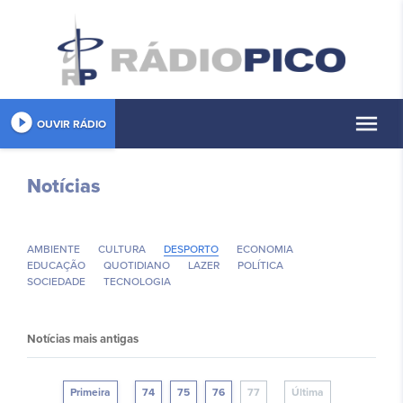
play_circle_filled
menu
OUVIR RÁDIO
Notícias
AMBIENTE
CULTURA
DESPORTO
ECONOMIA
EDUCAÇÃO
QUOTIDIANO
LAZER
POLÍ­TICA
SOCIEDADE
TECNOLOGIA
Notícias mais antigas
Primeira
74
75
76
77
Última