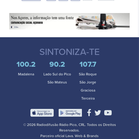
SINTONIZA-TE
100.2
90.2
107.7
Madalena
Lado Sul do Pico
São Roque
São Mateus
São Jorge
Graciosa
Terceira
© 2026 Radiodifusão Rádio Pico, CRL. Todos os Direitos
Reservados.
Parceiro oficial
Lava. Web & Brands