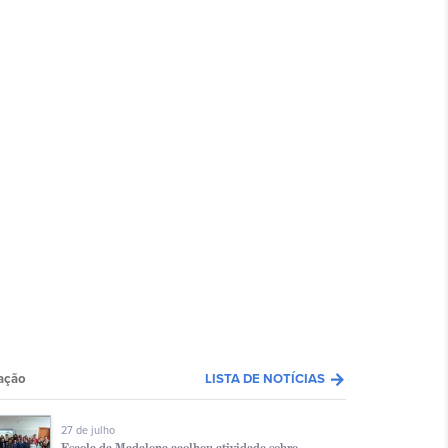
arrow_forward
ação
LISTA DE NOTÍCIAS
27 de julho
Escola da Madalena acolheu atividade sobre