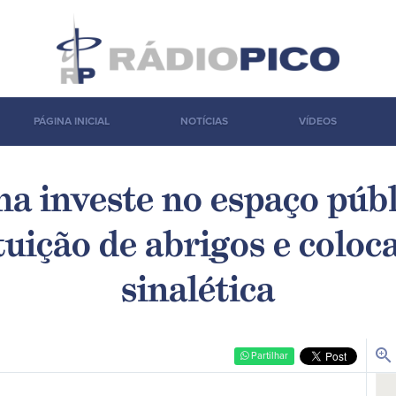
PÁGINA INICIAL
NOTÍCIAS
VÍDEOS
a investe no espaço púb
tuição de abrigos e coloc
sinalética
zoom_in
Partilhar