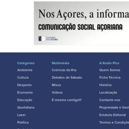
Categorias
Multimédia
A Rádio Pico
Ambiente
Crónicas da Ilha
Quem Somos
Cultura
Debates de Sábado
Ficha Técnica
Desporto
Missa
História
Economia
Vídeos
Localização
Educação
É mesmo contigo!!!
Contacte-nos
Quotidiano
Propriedade e Ges
Lazer
Estatuto Editorial
Política
Termos e Condiçõ