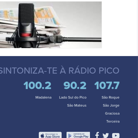
SINTONIZA-TE
À RÁDIO PICO
100.2
90.2
107.7
Madalena
Lado Sul do Pico
São Roque
São Mateus
São Jorge
Graciosa
Terceira