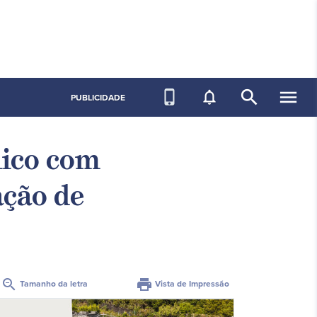
search
menu
phone_iphone
notifications_none
PUBLICIDADE
lico com
ação de
zoom_out
print
Tamanho da letra
Vista de Impressão