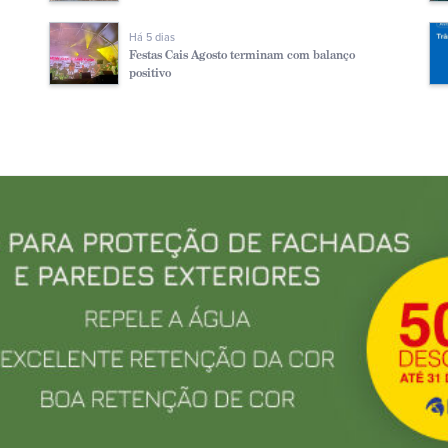
Há 5 dias
Festas Cais Agosto terminam com balanço
positivo