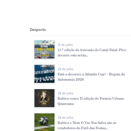
Desporto
31 de julho
11.ª edição da travessia do Canal Faial–Pico
decorre esta sexta...
29 de julho
Está a decorrer a Atlantis Cup® - Regata da
Autonomia 2026
28 de julho
Kubico vence II edição do Torneio Urbano
Quaresma
24 de julho
Kubico e Nem O Var Nos Salva são os
vendedores do Fut5 das Festas...