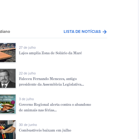
arrow_forward
diano
LISTA DE NOTÍCIAS
27 de julho
Lajes amplia Zona de Solário da Maré
22 de julho
Faleceu Fernando Menezes, antigo
presidente da Assembleia Legislativa...
3 de julho
Governo Regional alerta contra o abandono
de animais nas férias...
30 de junho
Combustíveis baixam em julho