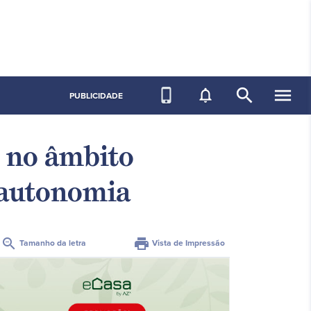
search
menu
phone_iphone
notifications_none
PUBLICIDADE
 no âmbito
 autonomia
zoom_out
print
Tamanho da letra
Vista de Impressão