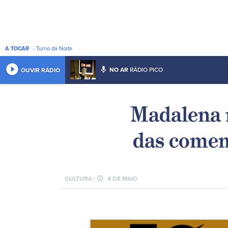
A TOCAR
- Turno da Noite
play_circle_filled
mic
NO AR
RÁDIO PICO
OUVIR RÁDIO
Madalena 
das comem
schedule
CULTURA |
4 DE MAIO