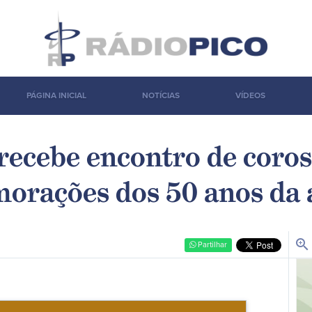
PÁGINA INICIAL
NOTÍCIAS
VÍDEOS
recebe encontro de coros
orações dos 50 anos da
zoom_in
Partilhar