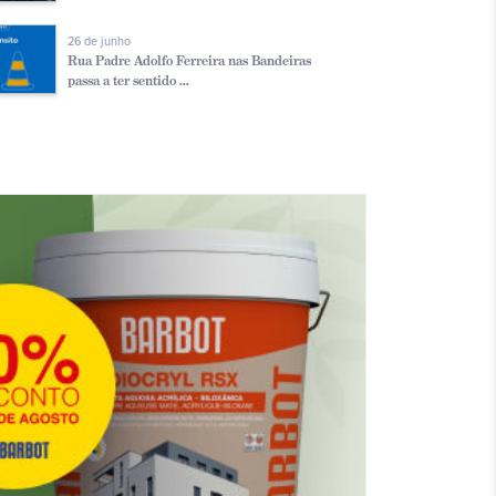
26 de junho
Rua Padre Adolfo Ferreira nas Bandeiras
passa a ter sentido ...