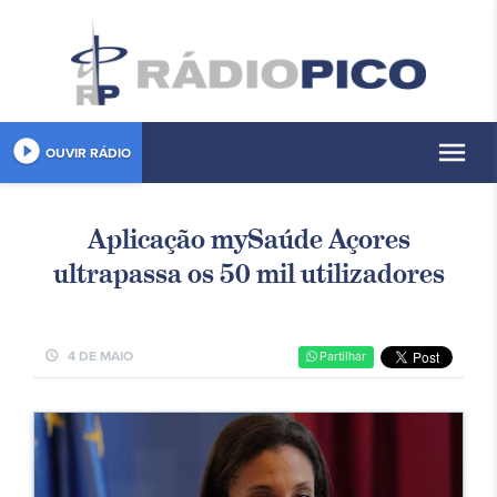
play_circle_filled
menu
OUVIR RÁDIO
Aplicação mySaúde Açores
ultrapassa os 50 mil utilizadores
schedule
4 DE MAIO
Partilhar