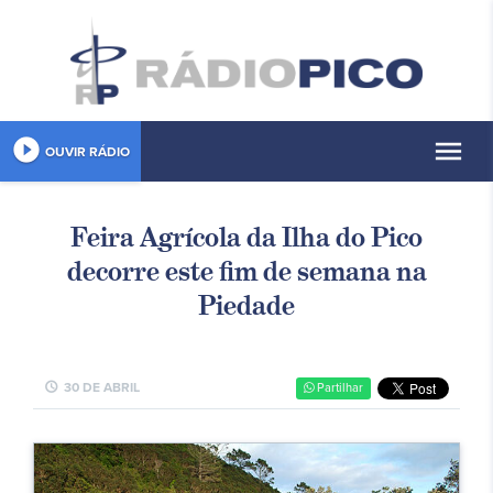
play_circle_filled
menu
OUVIR RÁDIO
Feira Agrícola da Ilha do Pico
decorre este fim de semana na
Piedade
schedule
30 DE ABRIL
Partilhar