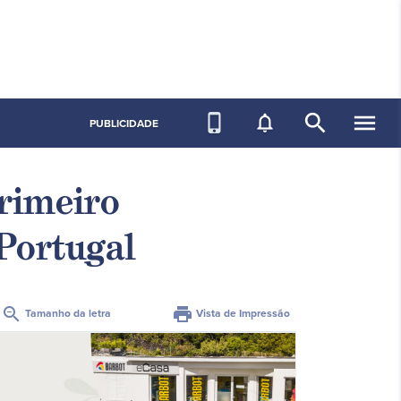
search
menu
phone_iphone
notifications_none
PUBLICIDADE
rimeiro
 Portugal
zoom_out
print
Tamanho da letra
Vista de Impressão