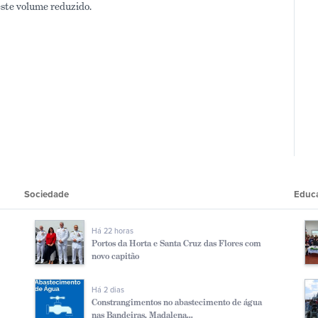
este volume reduzido.
Sociedade
Educ
Há 22 horas
Portos da Horta e Santa Cruz das Flores com
novo capitão
Há 2 dias
Constrangimentos no abastecimento de água
nas Bandeiras, Madalena...