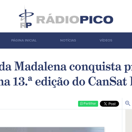
PÁGINA INICIAL
NOTÍCIAS
VÍDEOS
 da Madalena conquista p
a 13.ª edição do CanSat
zoom_in
Partilhar