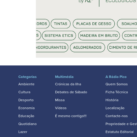
Categorias
Multimédia
A Rádio Pico
Ambiente
Crónicas da Ilha
Quem Somos
Cultura
Debates de Sábado
Ficha Técnica
Desporto
Missa
História
Economia
Vídeos
Localização
Educação
É mesmo contigo!!!
Contacte-nos
Quotidiano
Propriedade e Ges
Lazer
Estatuto Editorial