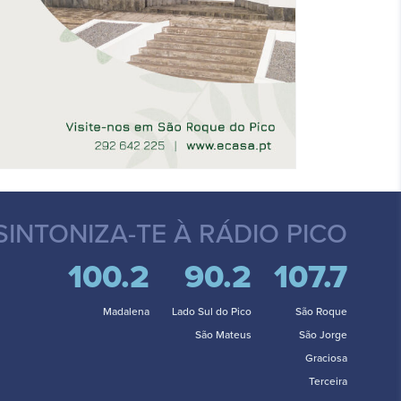
SINTONIZA-TE
À RÁDIO PICO
100.2
90.2
107.7
Madalena
Lado Sul do Pico
São Roque
São Mateus
São Jorge
Graciosa
Terceira