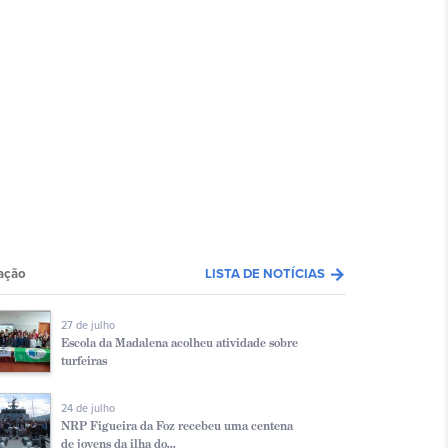
arrow_forward
ação
LISTA DE NOTÍCIAS
27 de julho
Escola da Madalena acolheu atividade sobre
turfeiras
24 de julho
NRP Figueira da Foz recebeu uma centena
de jovens da ilha do...