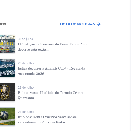
arrow_forward
orto
LISTA DE NOTÍCIAS
31 de julho
11.ª edição da travessia do Canal Faial–Pico
decorre esta sexta...
29 de julho
Está a decorrer a Atlantis Cup® - Regata da
Autonomia 2026
28 de julho
Kubico vence II edição do Torneio Urbano
Quaresma
24 de julho
Kubico e Nem O Var Nos Salva são os
vendedores do Fut5 das Festas...