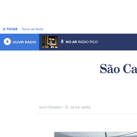
A TOCAR
- Turno da Noite
play_circle_filled
mic
NO AR
RÁDIO PICO
OUVIR RÁDIO
São Ca
schedule
QUOTIDIANO |
28 DE ABRIL