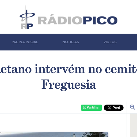
PÁGINA INICIAL
NOTÍCIAS
VÍDEOS
etano intervém no cemit
Freguesia
zoom_in
Partilhar