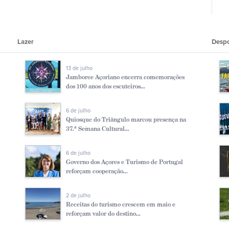
Lazer
Desp
13 de julho
Jamboree Açoriano encerra comemorações
dos 100 anos dos escuteiros...
6 de julho
Quiosque do Triângulo marcou presença na
37.ª Semana Cultural...
6 de julho
Governo dos Açores e Turismo de Portugal
reforçam cooperação...
2 de julho
Receitas do turismo crescem em maio e
reforçam valor do destino...