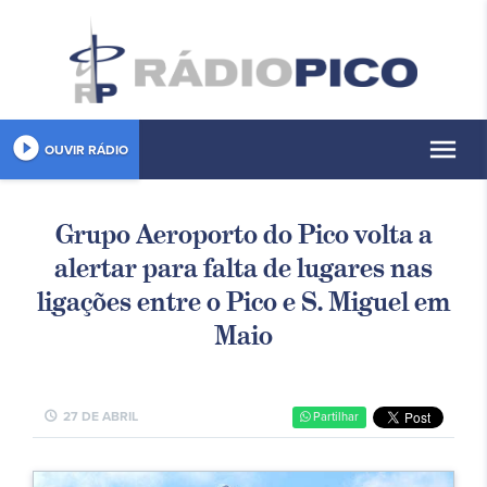
play_circle_filled
menu
OUVIR RÁDIO
Grupo Aeroporto do Pico volta a
alertar para falta de lugares nas
ligações entre o Pico e S. Miguel em
Maio
schedule
27 DE ABRIL
Partilhar