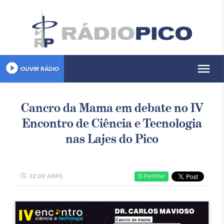
play_circle_filled
menu
OUVIR RÁDIO
Cancro da Mama em debate no IV
Encontro de Ciência e Tecnologia
nas Lajes do Pico
schedule
22 DE ABRIL
Partilhar