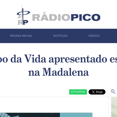
PÁGINA INICIAL
NOTÍCIAS
VÍDEOS
oo da Vida apresentado e
na Madalena
zoom_in
Partilhar