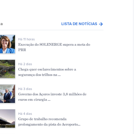
arrow_forward
ca
LISTA DE NOTÍCIAS
Há 11 horas
Execução do SOLENERGE supera a meta do
PRR
Há 2 dias
Chega quer esclarecimentos sobre a
segurança dos trilhos na ...
Há 3 dias
Governo dos Açores investe 3,8 milhões de
euros em cirurgia ...
Há 4 dias
Grupo de trabalho recomenda
prolongamento da pista do Aeroporto...