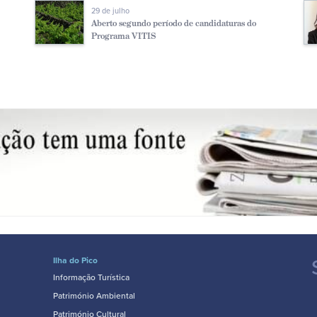
29 de julho
Aberto segundo período de candidaturas do
Programa VITIS
Ilha do Pico
Informação Turística
Património Ambiental
Património Cultural