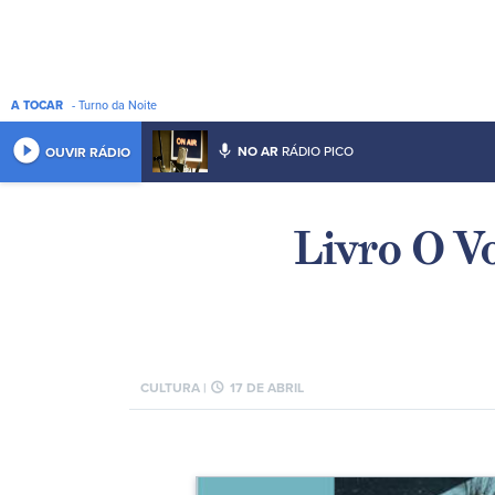
A TOCAR
- Turno da Noite
play_circle_filled
mic
NO AR
RÁDIO PICO
OUVIR RÁDIO
Livro O V
schedule
CULTURA |
17 DE ABRIL