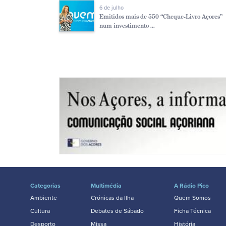
6 de julho
Emitidos mais de 550 “Cheque-Livro Açores”
num investimento ...
Categorias
Multimédia
A Rádio Pico
Ambiente
Crónicas da Ilha
Quem Somos
Cultura
Debates de Sábado
Ficha Técnica
Desporto
Missa
História