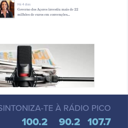
Há 4 dias
Governo dos Açores investiu mais de 22
milhões de euros em convenções...
SINTONIZA-TE
À RÁDIO PICO
100.2
90.2
107.7