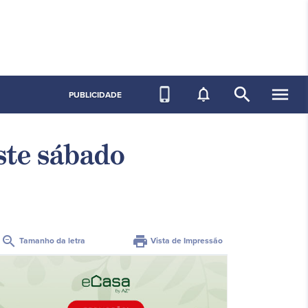
search
menu
phone_iphone
notifications_none
PUBLICIDADE
ste sábado
zoom_out
print
Tamanho da letra
Vista de Impressão