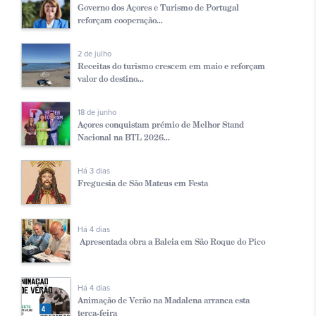
Governo dos Açores e Turismo de Portugal
reforçam cooperação...
2 de julho
Receitas do turismo crescem em maio e reforçam
valor do destino...
18 de junho
Açores conquistam prémio de Melhor Stand
Nacional na BTL 2026...
Há 3 dias
Freguesia de São Mateus em Festa
Há 4 dias
Apresentada obra a Baleia em São Roque do Pico
Há 4 dias
Animação de Verão na Madalena arranca esta
terça-feira