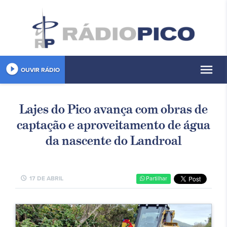
play_circle_filled
menu
OUVIR RÁDIO
Lajes do Pico avança com obras de
captação e aproveitamento de água
da nascente do Landroal
schedule
17 DE ABRIL
Partilhar