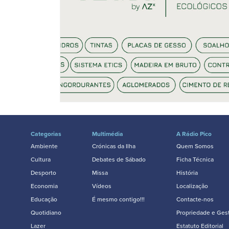
Categorias
Multimédia
A Rádio Pico
Ambiente
Crónicas da Ilha
Quem Somos
Cultura
Debates de Sábado
Ficha Técnica
Desporto
Missa
História
Economia
Vídeos
Localização
Educação
É mesmo contigo!!!
Contacte-nos
Quotidiano
Propriedade e Ges
Lazer
Estatuto Editorial