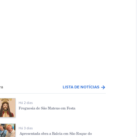
arrow_forward
ra
LISTA DE NOTÍCIAS
Há 2 dias
Freguesia de São Mateus em Festa
Há 3 dias
Apresentada obra a Baleia em São Roque do