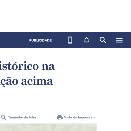
search
menu
phone_iphone
notifications_none
PUBLICIDADE
stórico na
ução acima
zoom_out
print
Tamanho da letra
Vista de Impressão