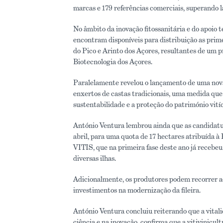
marcas e 179 referências comerciais, superando 
No âmbito da inovação fitossanitária e do apoio 
encontram disponíveis para distribuição as prime
do Pico e Arinto dos Açores, resultantes de um 
Biotecnologia dos Açores.
Paralelamente revelou o lançamento de uma nova 
enxertos de castas tradicionais, uma medida que
sustentabilidade e a proteção do património vití
António Ventura lembrou ainda que as candidatur
abril, para uma quota de 17 hectares atribuída à 
VITIS, que na primeira fase deste ano já recebe
diversas ilhas.
Adicionalmente, os produtores podem recorrer 
investimentos na modernização da fileira.
António Ventura concluiu reiterando que a vital
ciência e na inovação, confirma que a vitivinicu