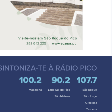
SINTONIZA-TE
À RÁDIO PICO
100.2
90.2
107.7
Madalena
Lado Sul do Pico
São Roque
São Mateus
São Jorge
Graciosa
Terceira