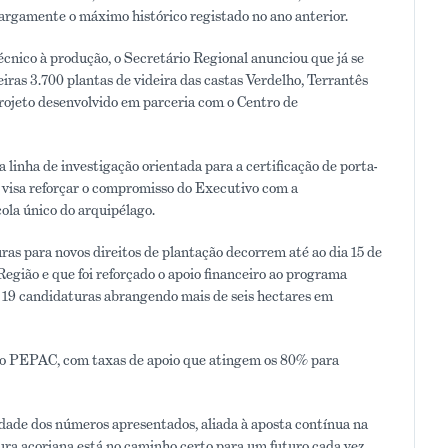
largamente o máximo histórico registado no ano anterior.
técnico à produção, o Secretário Regional anunciou que já se
iras 3.700 plantas de videira das castas Verdelho, Terrantês
projeto desenvolvido em parceria com o Centro de
linha de investigação orientada para a certificação de porta-
 visa reforçar o compromisso do Executivo com a
cola único do arquipélago.
as para novos direitos de plantação decorrem até ao dia 15 de
Região e que foi reforçado o apoio financeiro ao programa
u 19 candidaturas abrangendo mais de seis hectares em
ao PEPAC, com taxas de apoio que atingem os 80% para
idade dos números apresentados, aliada à aposta contínua na
ltura açoriana está no caminho certo para um futuro cada vez