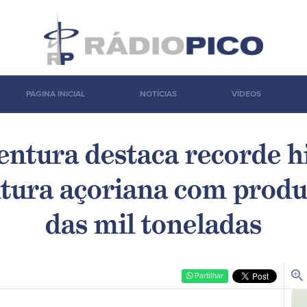
PÁGINA INICIAL
NOTÍCIAS
VÍDEOS
entura destaca recorde hi
ultura açoriana com prod
das mil toneladas
zoom_in
Partilhar