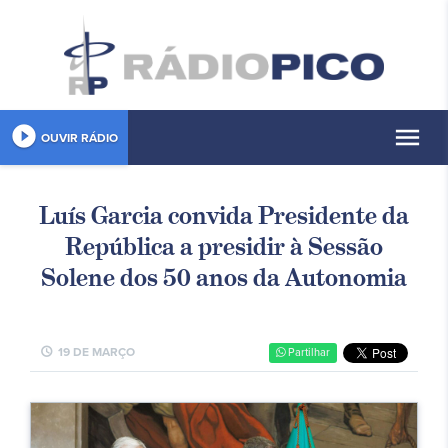
play_circle_filled
menu
OUVIR RÁDIO
Luís Garcia convida Presidente da
República a presidir à Sessão
Solene dos 50 anos da Autonomia
schedule
19 DE MARÇO
Partilhar