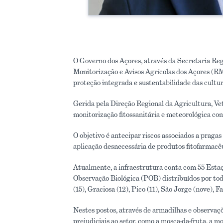
O Governo dos Açores, através da Secretaria Reg
Monitorização e Avisos Agrícolas dos Açores (R
proteção integrada e sustentabilidade das cultur
Gerida pela Direção Regional da Agricultura, V
monitorização fitossanitária e meteorológica com
O objetivo é antecipar riscos associados a pragas
aplicação desnecessária de produtos fitofarmacê
Atualmente, a infraestrutura conta com 55 Esta
Observação Biológica (POB) distribuídos por todo
(15), Graciosa (12), Pico (11), São Jorge (nove), Fa
Nestes postos, através de armadilhas e observaçõe
prejudiciais ao setor, como a mosca-da-fruta, a m