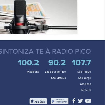
SINTONIZA-TE
À RÁDIO PICO
100.2
90.2
107.7
Madalena
Lado Sul do Pico
São Roque
São Mateus
São Jorge
Graciosa
Terceira