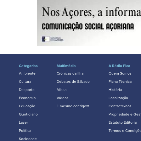
Categorias
Multimédia
A Rádio Pico
Ambiente
Crónicas da Ilha
Quem Somos
Cultura
Debates de Sábado
Ficha Técnica
Desporto
Missa
História
Economia
Vídeos
Localização
Educação
É mesmo contigo!!!
Contacte-nos
Quotidiano
Propriedade e Ges
Lazer
Estatuto Editorial
Política
Termos e Condiçõ
Sociedade