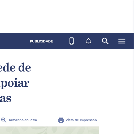
search
menu
phone_iphone
notifications_none
PUBLICIDADE
ede de
apoiar
has
zoom_out
print
Tamanho da letra
Vista de Impressão