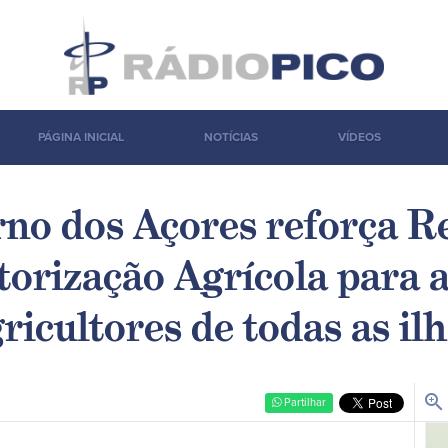
PÁGINA INICIAL
NOTÍCIAS
VÍDEOS
no dos Açores reforça R
orização Agrícola para 
ricultores de todas as il
zoom_in
Partilhar