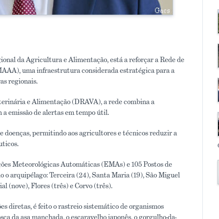
ional da Agricultura e Alimentação, está a reforçar a Rede de
MAAA), uma infraestrutura considerada estratégica para a
as regionais.
eterinária e Alimentação (DRAVA), a rede combina a
 a emissão de alertas em tempo útil.
 e doenças, permitindo aos agricultores e técnicos reduzir a
uticos.
ções Meteorológicas Automáticas (EMAs) e 105 Postos de
 o arquipélago: Terceira (24), Santa Maria (19), São Miguel
ial (nove), Flores (três) e Corvo (três).
s diretas, é feito o rastreio sistemático de organismos
osca da asa manchada, o escaravelho japonês, o gorgulho-da-