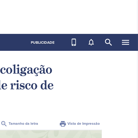
search
menu
phone_iphone
notifications_none
PUBLICIDADE
 coligação
e risco de
zoom_out
print
Tamanho da letra
Vista de Impressão