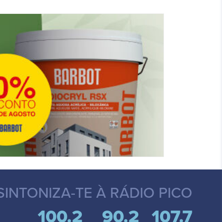
SINTONIZA-TE
À RÁDIO PICO
100.2
90.2
107.7