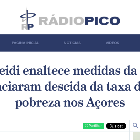
PÁGINA INICIAL
NOTÍCIAS
VÍDEOS
idi enaltece medidas da
ciaram descida da taxa d
pobreza nos Açores
zoom_in
Partilhar