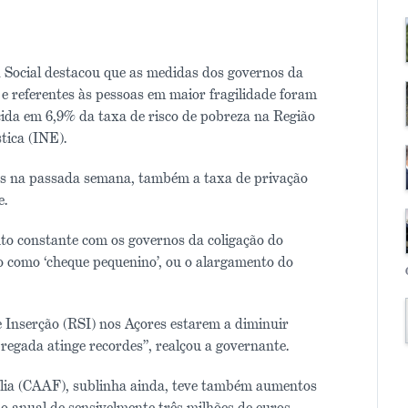
 Social destacou que as medidas dos governos da
 referentes às pessoas em maior fragilidade foram
scida em 6,9% da taxa de risco de pobreza na Região
tica (INE).
os na passada semana, também a taxa de privação
e.
o constante com os governos da coligação do
 como ‘cheque pequenino’, ou o alargamento do
 Inserção (RSI) nos Açores estarem a diminuir
egada atinge recordes”, realçou a governante.
ia (CAAF), sublinha ainda, teve também aumentos
 anual de sensivelmente três milhões de euros.