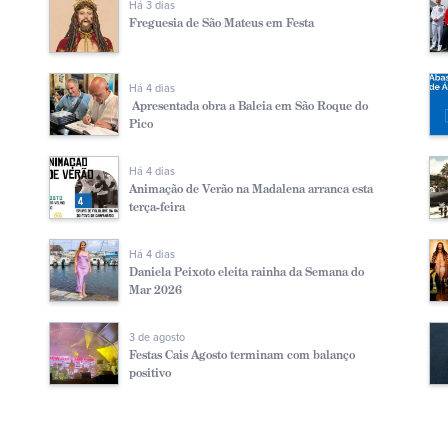
Há 3 dias
Freguesia de São Mateus em Festa
Há 4 dias
Apresentada obra a Baleia em São Roque do
Pico
Há 4 dias
Animação de Verão na Madalena arranca esta
terça-feira
Há 4 dias
Daniela Peixoto eleita rainha da Semana do
Mar 2026
3 de agosto
Festas Cais Agosto terminam com balanço
positivo