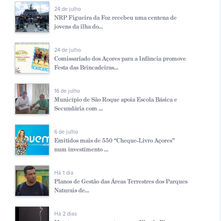
24 de julho
NRP Figueira da Foz recebeu uma centena de
jovens da ilha do...
24 de julho
Comissariado dos Açores para a Infância promove
Festa das Brincadeiras...
16 de julho
Município de São Roque apoia Escola Básica e
Secundária com ...
6 de julho
Emitidos mais de 550 “Cheque-Livro Açores”
num investimento ...
Há 1 dia
Planos de Gestão das Áreas Terrestres dos Parques
Naturais de...
Há 2 dias