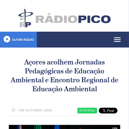
play_circle_filled
menu
OUVIR RÁDIO
Açores acolhem Jornadas
Pedagógicas de Educação
Ambiental e Encontro Regional de
Educação Ambiental
schedule
1 DE OUTUBRO, 2025
Partilhar