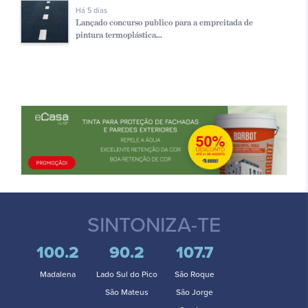
Há 5 dias
Lançado concurso publico para a empreitada de
pintura termoplástica...
SINTONIZA-TE
100.2
90.2
107.7
Madalena
Lado Sul do Pico
São Roque
São Mateus
São Jorge