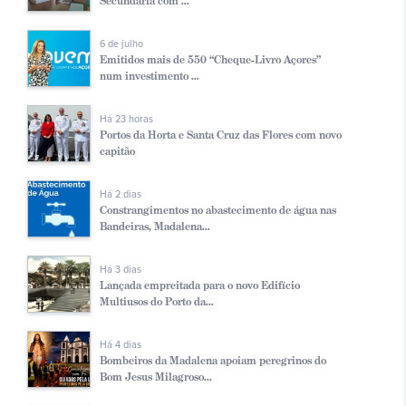
Secundária com ...
6 de julho
Emitidos mais de 550 “Cheque-Livro Açores”
num investimento ...
Há 23 horas
Portos da Horta e Santa Cruz das Flores com novo
capitão
Há 2 dias
Constrangimentos no abastecimento de água nas
Bandeiras, Madalena...
Há 3 dias
Lançada empreitada para o novo Edifício
Multiusos do Porto da...
Há 4 dias
Bombeiros da Madalena apoiam peregrinos do
Bom Jesus Milagroso...