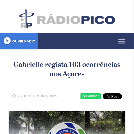
play_circle_filled
menu
OUVIR RÁDIO
Gabrielle regista 103 ocorrências
nos Açores
schedule
26 DE SETEMBRO, 2025
Partilhar