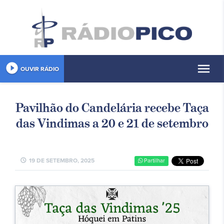
play_circle_filled
menu
OUVIR RÁDIO
Pavilhão do Candelária recebe Taça
das Vindimas a 20 e 21 de setembro
schedule
19 DE SETEMBRO, 2025
Partilhar