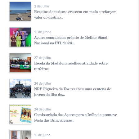
2 de julho
Receitas do turismo crescem em maio e reforçam
valor do destino...
18 de junho
Açores conquistam prémio de Melhor Stand
Nacional na BTL 2026...
27 de julho
Escola da Madalena acolheu atividade sobre
turfeiras
24 de julho
NRP Figueira da Foz recebeu uma centena de
jovens da ilha do...
24 de julho
Comissariado dos Açores para a Infância promove
Festa das Brincadeiras...
16 de julho