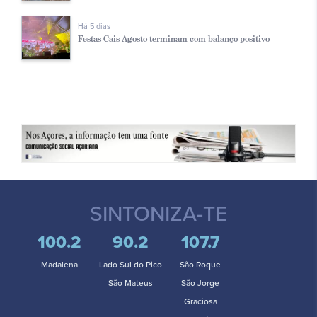
Há 5 dias
Festas Cais Agosto terminam com balanço positivo
SINTONIZA-TE
100.2
90.2
107.7
Madalena
Lado Sul do Pico
São Roque
São Mateus
São Jorge
Graciosa