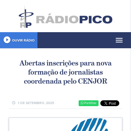
play_circle_filled
menu
OUVIR RÁDIO
Abertas inscrições para nova
formação de jornalistas
coordenada pelo CENJOR
schedule
1 DE SETEMBRO, 2025
Partilhar