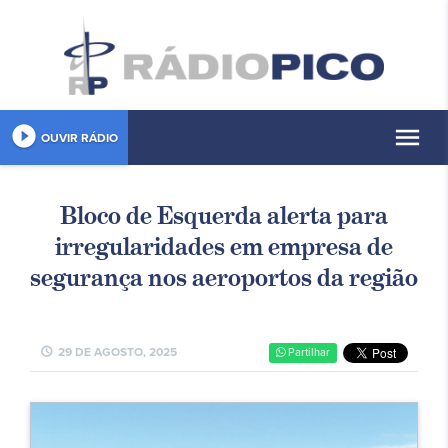
play_circle_filled
menu
OUVIR RÁDIO
Bloco de Esquerda alerta para
irregularidades em empresa de
segurança nos aeroportos da região
schedule
29 DE AGOSTO, 2025
Partilhar