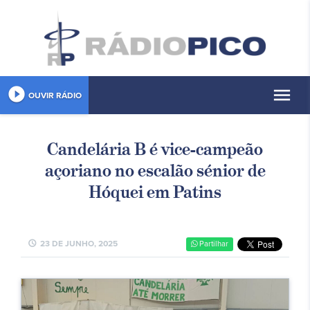
play_circle_filled
menu
OUVIR RÁDIO
Candelária B é vice-campeão
açoriano no escalão sénior de
Hóquei em Patins
schedule
23 DE JUNHO, 2025
Partilhar