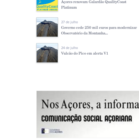
Açores renovam Galardão QualityCoast
Platinum
27 de julho
Governo cede 250 mil euros para modernizar
Observatório da Montanha...
24 de julho
Vulcão do Pico em alerta V1