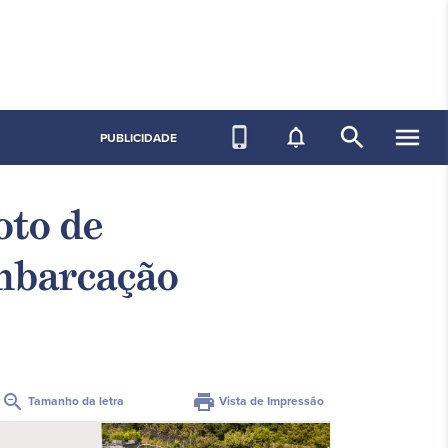
search
menu
phone_iphone
notifications_none
PUBLICIDADE
oto de
embarcação
zoom_out
print
Tamanho da letra
Vista de Impressão