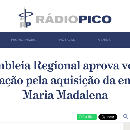
PÁGINA INICIAL
NOTÍCIAS
VÍDEOS
bleia Regional aprova v
ação pela aquisição da 
Maria Madalena
zoom_in
Partilhar