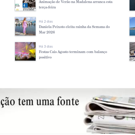
Animação de Verão na Madalena arranca esta
terça-feira
Há 2 dias
Daniela Peixoto eleita rainha da Semana do
Mar 2026
Há 3 dias
Festas Cais Agosto terminam com balanço
positivo