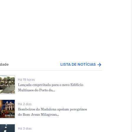
arrow_forward
edade
LISTA DE NOTÍCIAS
Há 19 horas
Lançada empreitada para o novo Edifício
Multiusos do Porto da...
Há 2 dias
Bombeiros da Madalena apoiam peregrinos
do Bom Jesus Milagroso...
Há 3 dias