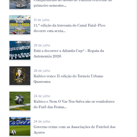
primeiro semestre...
31 de julho
11.ª edição da travessia do Canal Faial–Pico
decorre esta sexta...
29 de julho
Está a decorrer a Atlantis Cup® - Regata da
Autonomia 2026
28 de julho
Kubico vence II edição do Torneio Urbano
Quaresma
24 de julho
Kubico e Nem O Var Nos Salva são os vendedores
do Fut5 das Festas...
24 de julho
Governo reúne com as Associações de Futebol dos
Açores