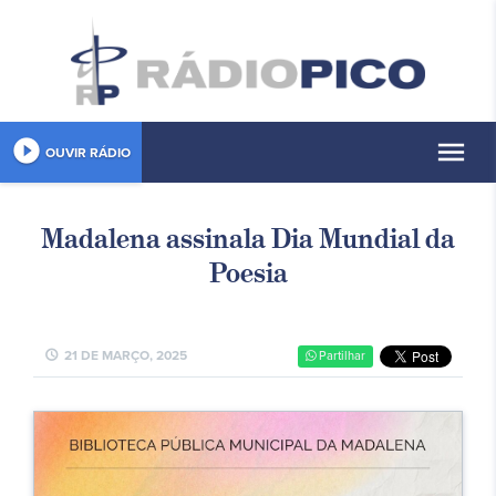
play_circle_filled
menu
OUVIR RÁDIO
Madalena assinala Dia Mundial da
Poesia
schedule
21 DE MARÇO, 2025
Partilhar