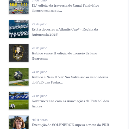
31 de julho
11.ª edição da travessia do Canal Faial–Pico
decorre esta sexta...
29 de julho
Está a decorrer a Atlantis Cup® - Regata da
Autonomia 2026
28 de julho
Kubico vence II edição do Torneio Urbano
Quaresma
24 de julho
Kubico e Nem O Var Nos Salva são os vendedores
do Fut5 das Festas...
24 de julho
Governo reúne com as Associações de Futebol dos
Açores
Há 11 horas
Execução do SOLENERGE supera a meta do PRR