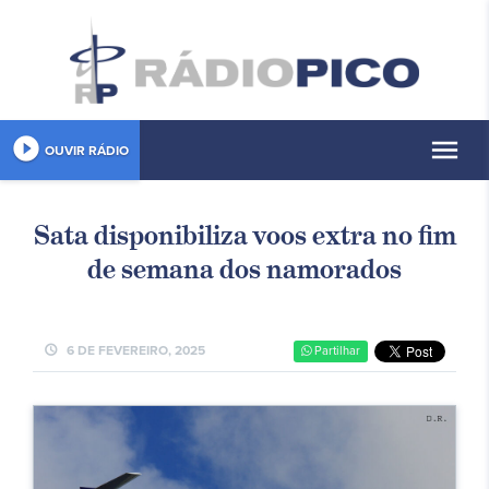
play_circle_filled
menu
OUVIR RÁDIO
Sata disponibiliza voos extra no fim
de semana dos namorados
schedule
6 DE FEVEREIRO, 2025
Partilhar