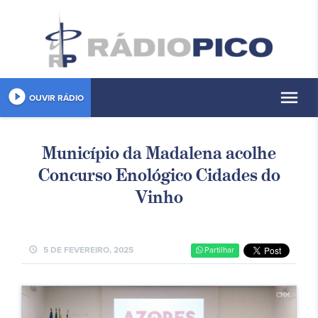
play_circle_filled
menu
OUVIR RÁDIO
Município da Madalena acolhe
Concurso Enológico Cidades do
Vinho
schedule
5 DE FEVEREIRO, 2025
Partilhar