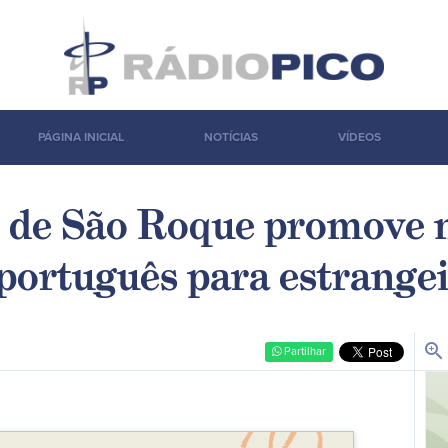
PÁGINA INICIAL
NOTÍCIAS
VÍDEOS
 de São Roque promove 
português para estrange
zoom_in
Partilhar