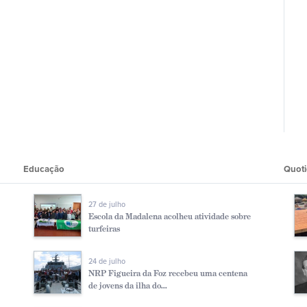
Educação
Quoti
27 de julho
Escola da Madalena acolheu atividade sobre
turfeiras
24 de julho
NRP Figueira da Foz recebeu uma centena
de jovens da ilha do...