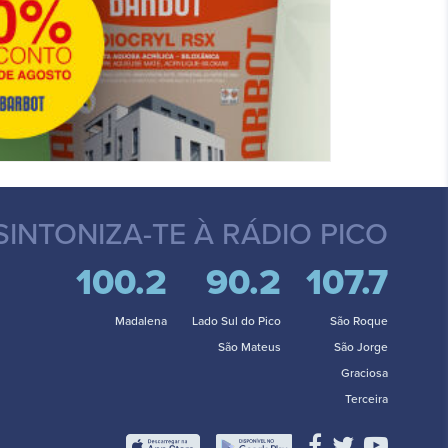
SINTONIZA-TE
À RÁDIO PICO
100.2
90.2
107.7
Madalena
Lado Sul do Pico
São Roque
São Mateus
São Jorge
Graciosa
Terceira