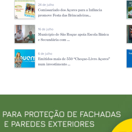
24 de julho
Comissariado dos Açores para a Infância
promove Festa das Brincadeiras...
16 de julho
Município de São Roque apoia Escola Básica
e Secundária com ...
6 de julho
Emitidos mais de 550 “Cheque-Livro Açores”
num investimento ...