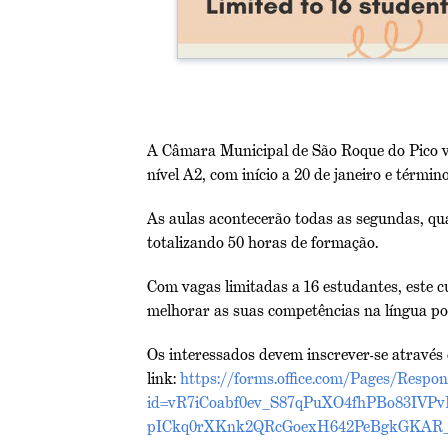
A Câmara Municipal de São Roque do Pico va
nível A2, com início a 20 de janeiro e términ
As aulas acontecerão todas as segundas, quar
totalizando 50 horas de formação.
Com vagas limitadas a 16 estudantes, este 
melhorar as suas competências na língua po
Os interessados devem inscrever-se através
link:
https://forms.office.com/Pages/Respo
id=vR7iCoabf0ev_S87qPuXO4fhPBo83I
pICkq0rXKnk2QRcGoexH642PeBgkGKAR_