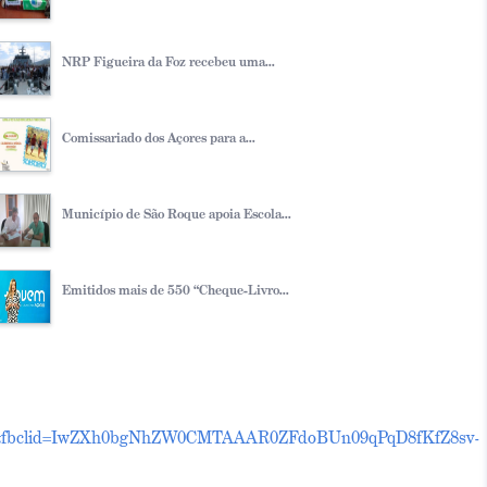
NRP Figueira da Foz recebeu uma...
Comissariado dos Açores para a...
Município de São Roque apoia Escola...
Emitidos mais de 550 “Cheque-Livro...
fbclid=IwZXh0bgNhZW0CMTAAAR0ZFdoBUn09qPqD8fKfZ8sv-