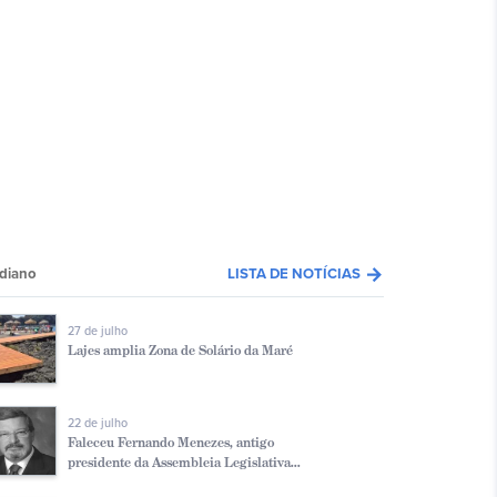
arrow_forward
diano
LISTA DE NOTÍCIAS
27 de julho
Lajes amplia Zona de Solário da Maré
22 de julho
Faleceu Fernando Menezes, antigo
presidente da Assembleia Legislativa...