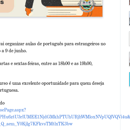
i organizar aulas de português para estrangeiros no
o a 9 de junho.
tas e sextas-feiras, entre as 18h00 e as 19h00,
curso é uma excelente oportunidade para quem deseja
rtuguesa.
 do
nsePage.aspx?
VPvPHu6ztU3rlUMEE1NjdGMkhPTUhURjhWMloxNVpUQlVQVi4u&
Q_aem_Y0Kjlg7KFkvsTMtlxTK3bw