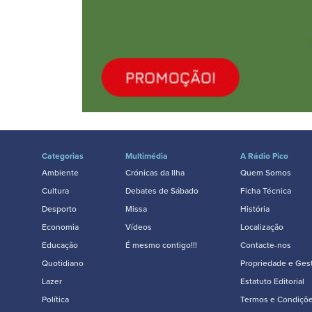
Categorias
Multimédia
A Rádio Pico
Ambiente
Crónicas da Ilha
Quem Somos
Cultura
Debates de Sábado
Ficha Técnica
Desporto
Missa
História
Economia
Vídeos
Localização
Educação
É mesmo contigo!!!
Contacte-nos
Quotidiano
Propriedade e Ges
Lazer
Estatuto Editorial
Política
Termos e Condiçõ