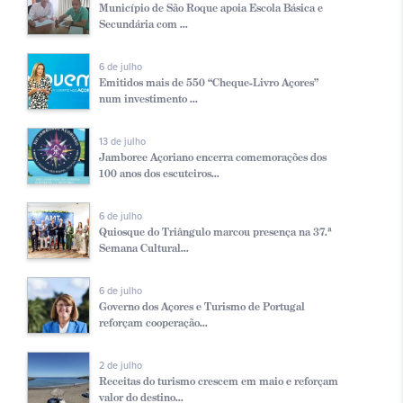
Município de São Roque apoia Escola Básica e
Secundária com ...
6 de julho
Emitidos mais de 550 “Cheque-Livro Açores”
num investimento ...
13 de julho
Jamboree Açoriano encerra comemorações dos
100 anos dos escuteiros...
6 de julho
Quiosque do Triângulo marcou presença na 37.ª
Semana Cultural...
6 de julho
Governo dos Açores e Turismo de Portugal
reforçam cooperação...
2 de julho
Receitas do turismo crescem em maio e reforçam
valor do destino...