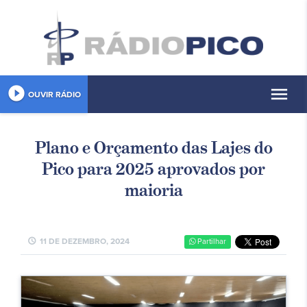
play_circle_filled
menu
OUVIR RÁDIO
Plano e Orçamento das Lajes do
Pico para 2025 aprovados por
maioria
schedule
11 DE DEZEMBRO, 2024
Partilhar