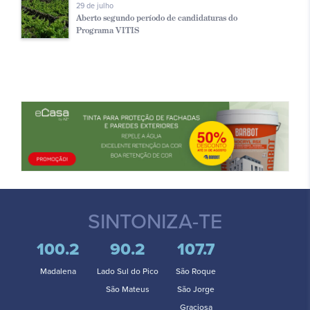
29 de julho
Aberto segundo período de candidaturas do
Programa VITIS
SINTONIZA-TE
100.2
90.2
107.7
Madalena
Lado Sul do Pico
São Roque
São Mateus
São Jorge
Graciosa