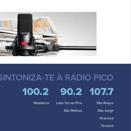
SINTONIZA-TE
À RÁDIO PICO
100.2
90.2
107.7
Madalena
Lado Sul do Pico
São Roque
São Mateus
São Jorge
Graciosa
Terceira