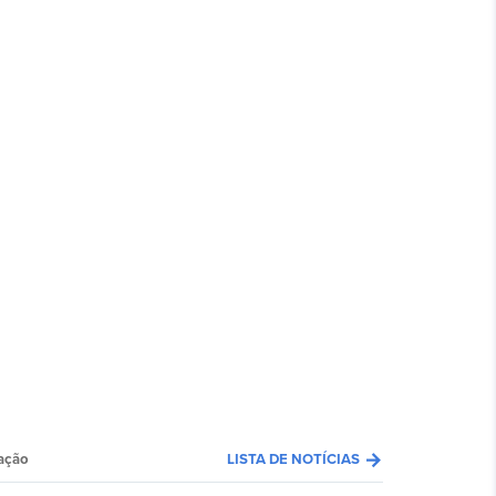
arrow_forward
ação
LISTA DE NOTÍCIAS