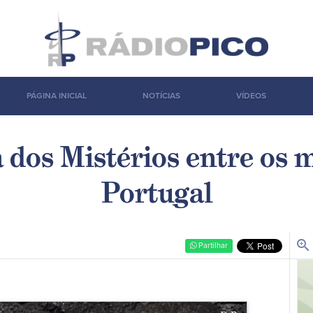
PÁGINA INICIAL
NOTÍCIAS
VÍDEOS
a dos Mistérios entre os 
Portugal
zoom_in
Partilhar