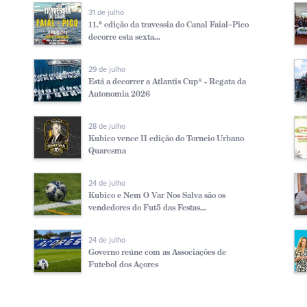
31 de julho
11.ª edição da travessia do Canal Faial–Pico
decorre esta sexta...
29 de julho
Está a decorrer a Atlantis Cup® - Regata da
Autonomia 2026
28 de julho
Kubico vence II edição do Torneio Urbano
Quaresma
24 de julho
Kubico e Nem O Var Nos Salva são os
vendedores do Fut5 das Festas...
24 de julho
Governo reúne com as Associações de
Futebol dos Açores