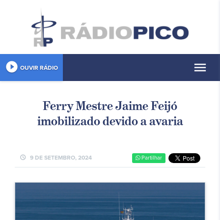
play_circle_filled
menu
OUVIR RÁDIO
Ferry Mestre Jaime Feijó
imobilizado devido a avaria
schedule
9 DE SETEMBRO, 2024
Partilhar