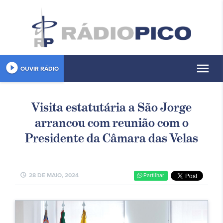
play_circle_filled
menu
OUVIR RÁDIO
Visita estatutária a São Jorge
arrancou com reunião com o
Presidente da Câmara das Velas
schedule
28 DE MAIO, 2024
Partilhar