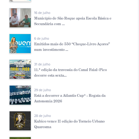
16 de julho
Município de São Roque apoia Escola Básica e
Secundária com ...
6 de julho
Emitidos mais de 550 “Cheque-Livro Açores”
num investimento ...
31 de julho
11.ª edição da travessia do Canal Faial–Pico
decorre esta sexta...
29 de julho
Está a decorrer a Atlantis Cup® - Regata da
Autonomia 2026
28 de julho
Kubico vence II edição do Torneio Urbano
Quaresma