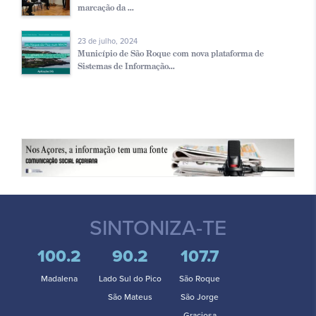
marcação da ...
23 de julho, 2024
Município de São Roque com nova plataforma de
Sistemas de Informação...
SINTONIZA-TE
100.2
90.2
107.7
Madalena
Lado Sul do Pico
São Roque
São Mateus
São Jorge
Graciosa