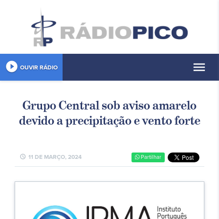
play_circle_filled
menu
OUVIR RÁDIO
Grupo Central sob aviso amarelo
devido a precipitação e vento forte
schedule
11 DE MARÇO, 2024
Partilhar