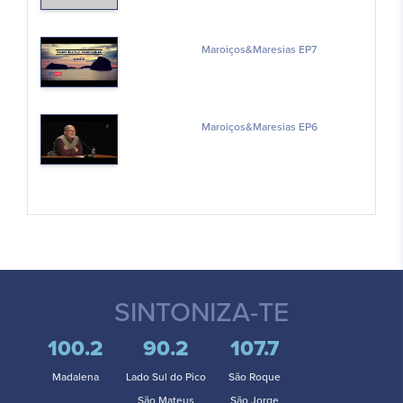
Maroiços&Maresias EP7
Maroiços&Maresias EP6
SINTONIZA-TE
100.2
90.2
107.7
Madalena
Lado Sul do Pico
São Roque
São Mateus
São Jorge