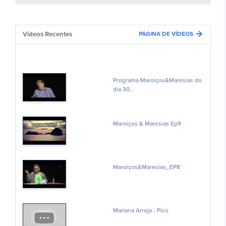
arrow_forward
Vídeos Recentes
PÁGINA DE VÍDEOS
Programa Maroiços&Maresias do
dia 30...
Maroiços & Maresias Ep9
Maroiços&Maresias_EP8
Mariana Arroja - Pico