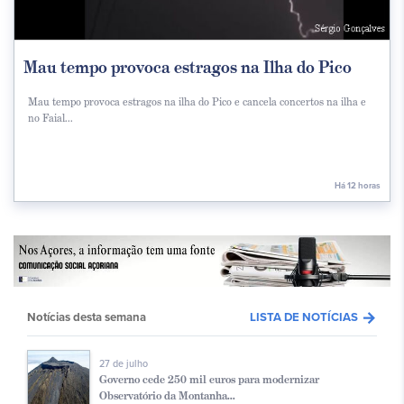
Mau tempo provoca estragos na Ilha do Pico
Mau tempo provoca estragos na ilha do Pico e cancela concertos na ilha e
no Faial...
Há 12 horas
arrow_forward
Notícias desta semana
LISTA DE NOTÍCIAS
27 de julho
Governo cede 250 mil euros para modernizar
Observatório da Montanha...