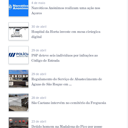
4 de maio
Narcóticos Anónimos realizam uma ação nos
Açores
30 de abril
Hospital da Horta investe em mesa cirúrgica
digital
29 de abril
PSP deteve seis indivíduos por infrações ao
Código de Estrada
29 de abril
Regulamento do Serviço de Abastecimento de
Àguas de São Roque em ...
28 de abril
São Caetano intervém no cemitério da Freguesia
23 de abril
Detido homem na Madalena do Pico por posse