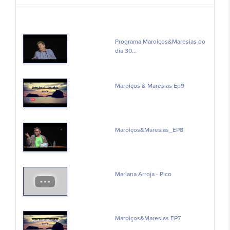
Programa Maroiços&Maresias do
dia 30...
Maroiços & Maresias Ep9
Maroiços&Maresias_EP8
Mariana Arroja - Pico
Maroiços&Maresias EP7