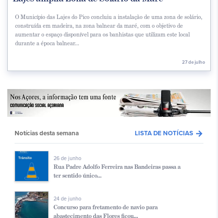
O Município das Lajes do Pico concluiu a instalação de uma zona de solário,
construída em madeira, na zona balnear da maré, com o objetivo de
aumentar o espaço disponível para os banhistas que utilizam este local
durante a época balnear...
27 de julho
arrow_forward
Notícias desta semana
LISTA DE NOTÍCIAS
26 de junho
Rua Padre Adolfo Ferreira nas Bandeiras passa a
ter sentido único...
24 de junho
Concurso para fretamento de navio para
abastecimento das Flores ficou...