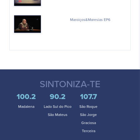
Maroiços&Maresias EP6
SINTONIZA-TE
100.2
90.2
107.7
Madalena
Lado Sul do Pico
São Roque
São Mateus
São Jorge
Graciosa
Terceira