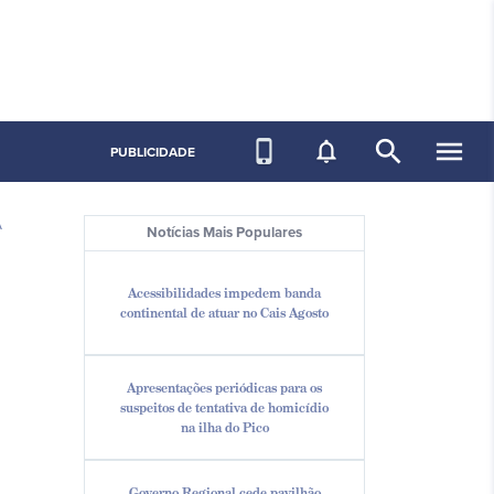
search
menu
phone_iphone
notifications_none
PUBLICIDADE
A
Notícias Mais Populares
Acessibilidades impedem banda
continental de atuar no Cais Agosto
Apresentações periódicas para os
suspeitos de tentativa de homicídio
na ilha do Pico
Governo Regional cede pavilhão