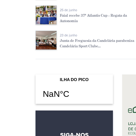
25 de junho
Faial recebe 37ª Atlantis Cup - Regata da
Autonomia
23 de junho
Junta de Freguesia da Candelária parabeniza
Candelária Sport Clube...
SIGA-NOS