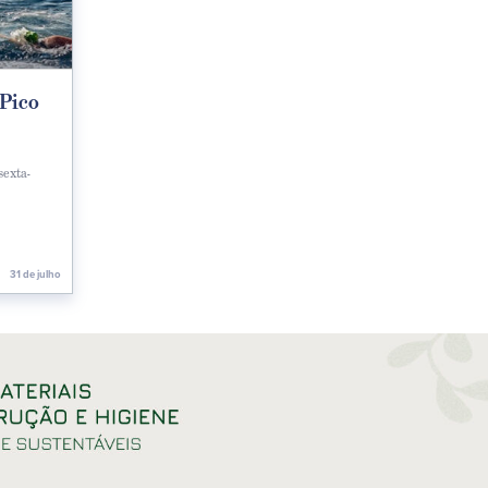
–Pico
sexta-
31 de julho