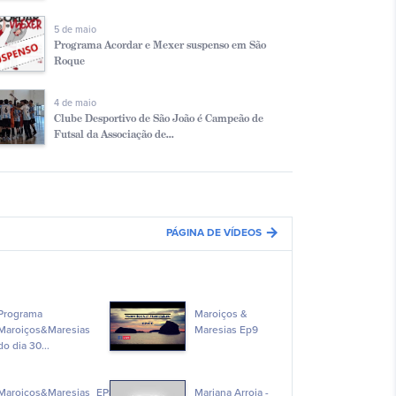
5 de maio
Programa Acordar e Mexer suspenso em São
Roque
4 de maio
Clube Desportivo de São João é Campeão de
Futsal da Associação de...
arrow_forward
PÁGINA DE VÍDEOS
Programa
Maroiços &
Maroiços&Maresias
Maresias Ep9
do dia 30...
Maroiços&Maresias_EP8
Mariana Arroja -