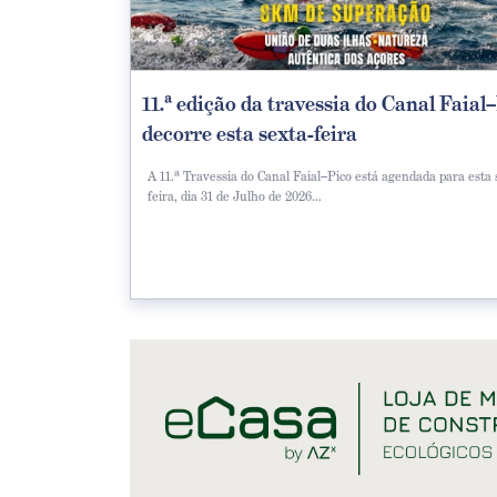
11.ª edição da travessia do Canal Faial
decorre esta sexta-feira
A 11.ª Travessia do Canal Faial–Pico está agendada para esta 
feira, dia 31 de Julho de 2026...