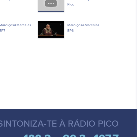
Pico
Maroiços&Maresias
Maroiços&Maresias
EP7
EP6
SINTONIZA-TE
À RÁDIO PICO