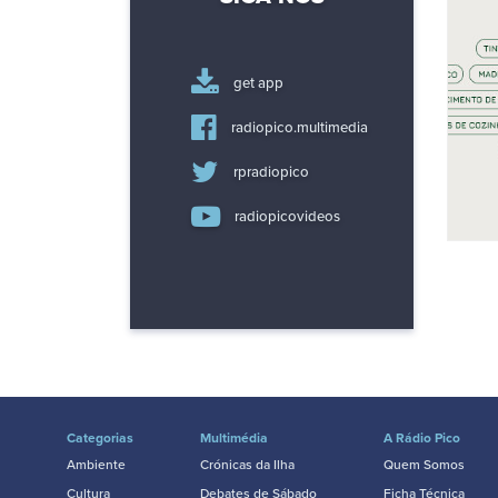
get app
radiopico.multimedia
rpradiopico
radiopicovideos
Categorias
Multimédia
A Rádio Pico
Ambiente
Crónicas da Ilha
Quem Somos
Cultura
Debates de Sábado
Ficha Técnica