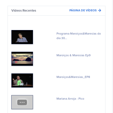
arrow_forward
Vídeos Recentes
PÁGINA DE VÍDEOS
Programa Maroiços&Maresias do
dia 30...
Maroiços & Maresias Ep9
Maroiços&Maresias_EP8
Mariana Arroja - Pico