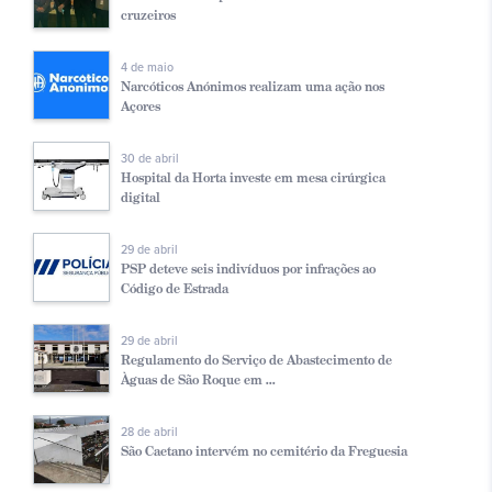
cruzeiros
4 de maio
Narcóticos Anónimos realizam uma ação nos
Açores
30 de abril
Hospital da Horta investe em mesa cirúrgica
digital
29 de abril
PSP deteve seis indivíduos por infrações ao
Código de Estrada
29 de abril
Regulamento do Serviço de Abastecimento de
Àguas de São Roque em ...
28 de abril
São Caetano intervém no cemitério da Freguesia