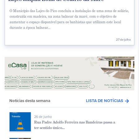
O Município das Lajes do Pico concluiu a instalação de uma zona de solário,
construída em madeira, na zona balnear da maré, com o objetivo de
aumentar o espaço disponível para os banhistas que utilizam este local
durante a época balnear...
27 de julho
arrow_forward
Notícias desta semana
LISTA DE NOTÍCIAS
26 de junho
Rua Padre Adolfo Ferreira nas Bandeiras passa a
ter sentido único...