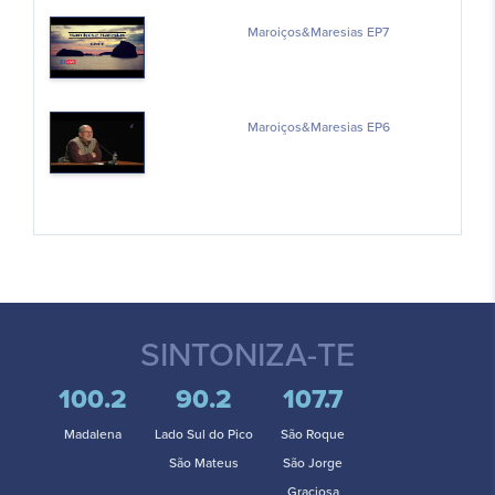
Maroiços&Maresias EP7
Maroiços&Maresias EP6
SINTONIZA-TE
100.2
90.2
107.7
Madalena
Lado Sul do Pico
São Roque
São Mateus
São Jorge
Graciosa